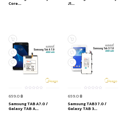
Core...
J1...
0
0
659.0
฿
659.0
฿
out
out
of
of
Samsung TAB A7.0 /
Samsung TAB3 7.0 /
5
5
Galaxy TAB A...
Galaxy TAB 3...