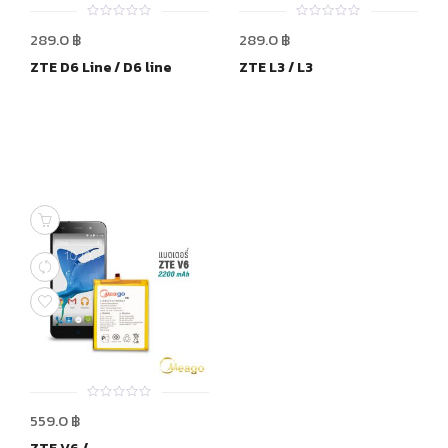
0
0
289.0
฿
289.0
฿
out
out
of
of
ZTE D6 Line / D6 line
ZTE L3 / L3
5
5
0
559.0
฿
out
of
5