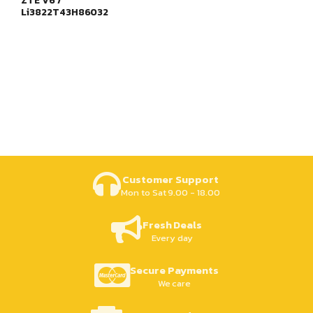
ZTE V6 /
Li3822T43H86032
Customer Support
Mon to Sat 9.00 - 18.00
Fresh Deals
Every day
Secure Payments
We care