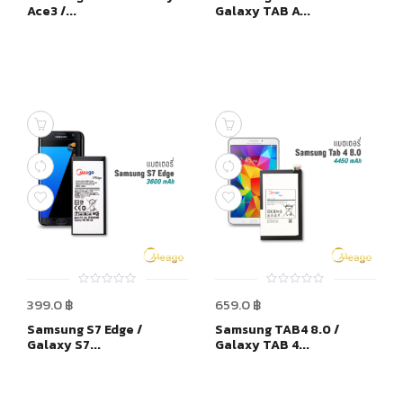
Ace3 /...
Galaxy TAB A...
0
0
399.0
฿
659.0
฿
out
out
of
of
Samsung S7 Edge /
Samsung TAB4 8.0 /
5
5
Galaxy S7...
Galaxy TAB 4...