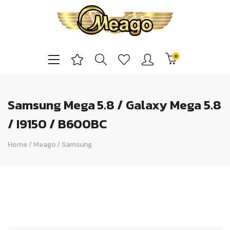
0
Samsung Mega 5.8 / Galaxy Mega 5.8
/ I9150 / B600BC
Home
/
Meago
/
Samsung