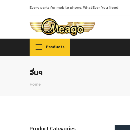
Every parts for mobile phone, What Ever You Need
Products
อื่นๆ
Home
Product Categories