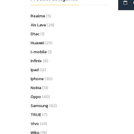
Realme
(5)
Ais Lava
(28)
Dtac
(1)
Huawei
(25)
I-mobile
(1)
Infinix
(6)
Ipad
(12)
Iphone
(30)
Nokia
(13)
Oppo
(40)
Samsung
(82)
TRUE
(7)
Vivo
(43)
Wiko
(19)