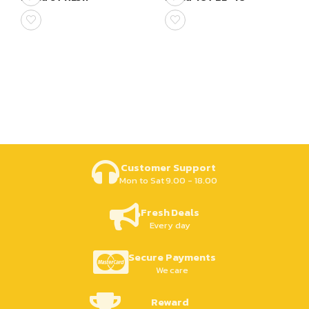
Customer Support
Mon to Sat 9.00 - 18.00
Fresh Deals
Every day
Secure Payments
We care
Reward