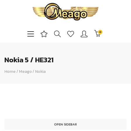
0
Nokia 5 / HE321
Home
/
Meago
/
Nokia
OPEN SIDEBAR