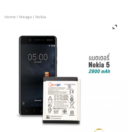
Home
/
Meago
/
Nokia