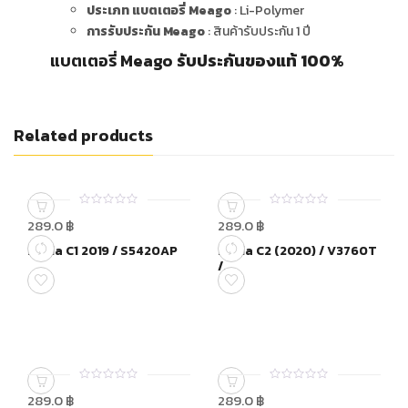
ประเภท แบตเตอรี่ Meago
: Li-Polymer
การรับประกัน Meago
: สินค้ารับประกัน 1 ปี
แบตเตอรี่ Meago
รับประกันของแท้ 100%
Related products
0
0
289.0
฿
289.0
฿
out
out
of
of
Nokia C1 2019 / S5420AP
Nokia C2 (2020) / V3760T
5
5
/...
0
0
289.0
฿
289.0
฿
out
out