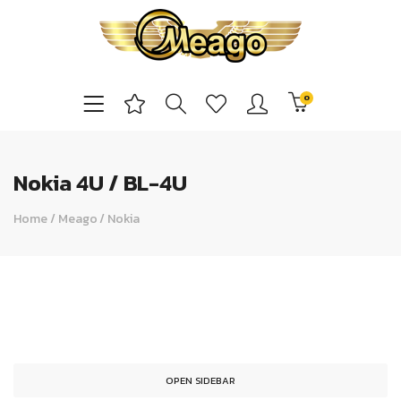
0
Nokia 4U / BL-4U
Home
/
Meago
/
Nokia
OPEN SIDEBAR