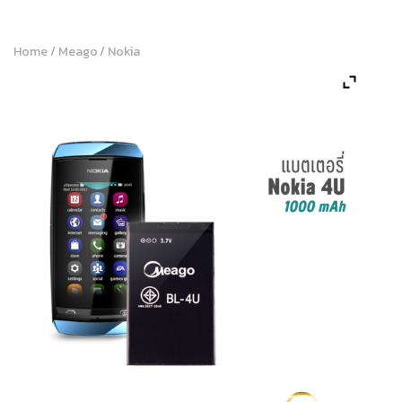
Home
/
Meago
/
Nokia