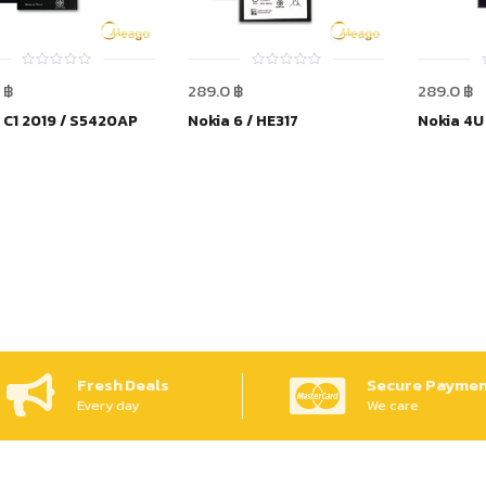
0
0
0
฿
289.0
฿
289.0
฿
out
out
of
of
 C1 2019 / S5420AP
Nokia 6 / HE317
Nokia 4U
5
5
Fresh Deals
Secure Paymen
Every day
We care