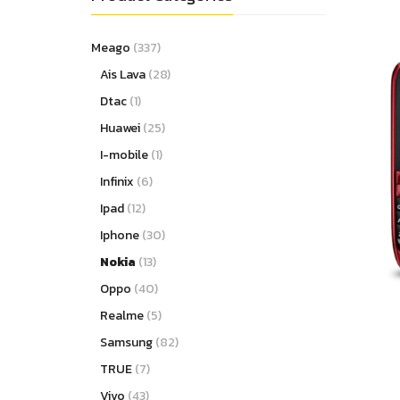
Meago
(337)
Ais Lava
(28)
Dtac
(1)
Huawei
(25)
I-mobile
(1)
Infinix
(6)
Ipad
(12)
Iphone
(30)
Nokia
(13)
Oppo
(40)
Realme
(5)
Samsung
(82)
TRUE
(7)
Vivo
(43)