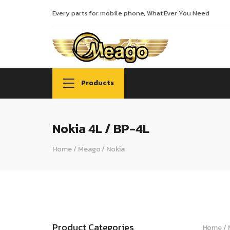
Every parts for mobile phone, What Ever You Need
Products
Nokia 4L / BP-4L
Home
/
Meago
/
Nokia
Product Categories
Home
/