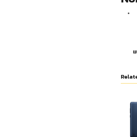
แ
Relat