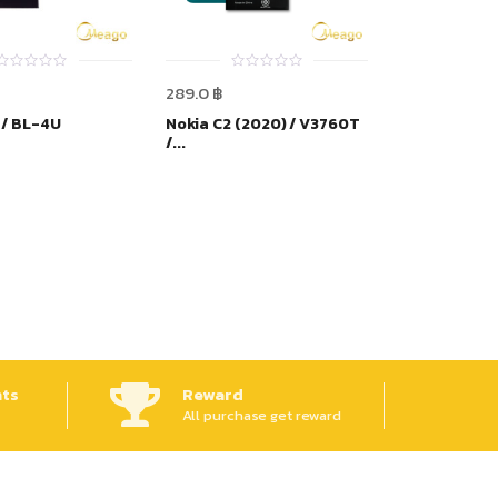
0
0
289.0
฿
out
out
of
of
 / BL-4U
Nokia C2 (2020) / V3760T
5
5
/...
ts
Reward
All purchase get reward