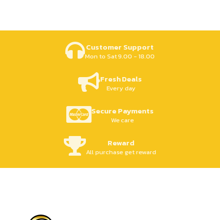
Customer Support
Mon to Sat 9.00 - 18.00
Fresh Deals
Every day
Secure Payments
We care
Reward
All purchase get reward