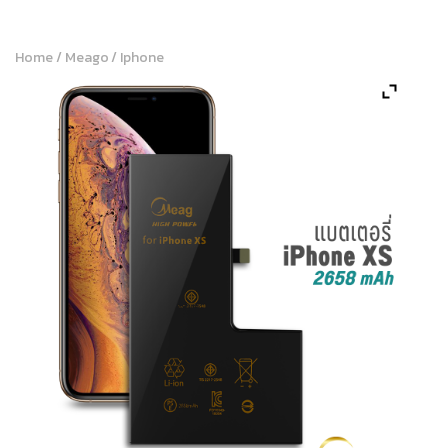
Home
/
Meago
/
Iphone