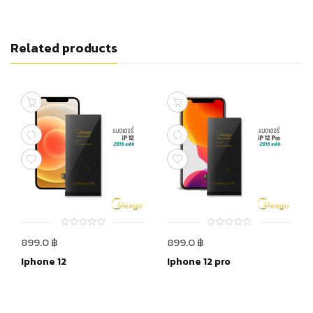
Related products
0
0
899.0
฿
899.0
฿
out
out
of
of
Iphone 12
Iphone 12 pro
5
5