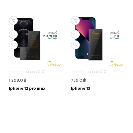
0
0
1,299.0
฿
759.0
฿
out
out
of
of
Iphone 12 pro max
Iphone 13
5
5