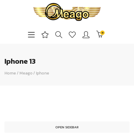
0
Iphone 13
Home
/
Meago
/
Iphone
OPEN SIDEBAR