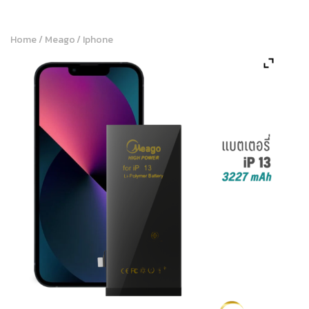
Home
/
Meago
/
Iphone