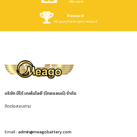
We care
Reward
All purchase get reward
บริษัท มีโก้ เทคโนโลยี (ไทยแลนด์) จำกัด
ติดต่อสอบถาม
Email :
admin@meagobattery.com