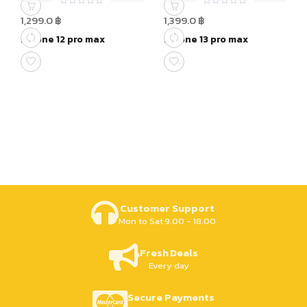
0
0
1,299.0
฿
1,399.0
฿
out
out
of
of
Iphone 12 pro max
Iphone 13 pro max
5
5
Customer Support
Mon to Sat 9.00 - 18.00
Fresh Deals
Every day
Secure Payments