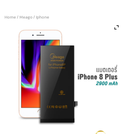
Home
/
Meago
/
Iphone