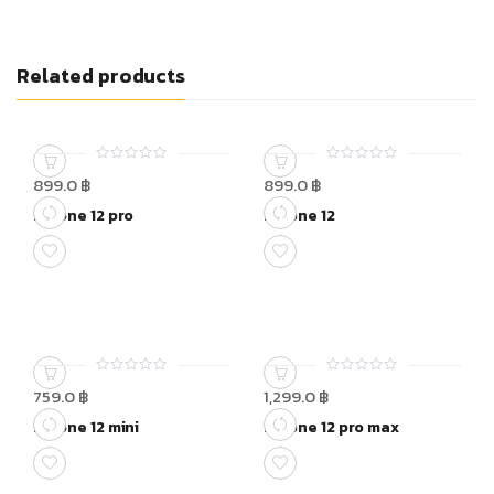
Related products
0
0
899.0
฿
899.0
฿
out
out
of
of
Iphone 12 pro
Iphone 12
5
5
0
0
759.0
฿
1,299.0
฿
out
out
of
of
Iphone 12 mini
Iphone 12 pro max
5
5