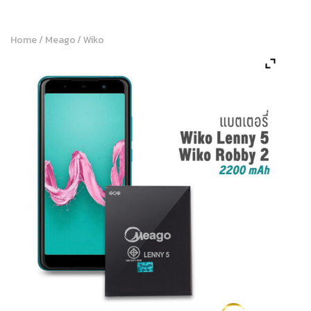
Home
/
Meago
/
Wiko