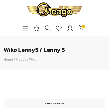
0
Wiko Lenny5 / Lenny 5
Home
/
Meago
/
Wiko
OPEN SIDEBAR