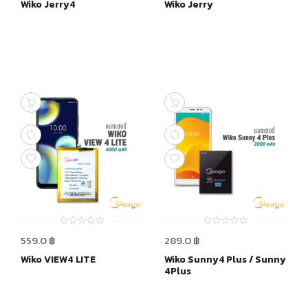
Wiko Jerry4
Wiko Jerry
5
5
0
0
559.0
฿
289.0
฿
out
out
of
of
Wiko VIEW4 LITE
Wiko Sunny4 Plus / Sunny
5
5
4Plus