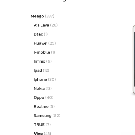
Meago
(337)
Ais Lava
(28)
Dtac
(1)
Huawei
(25)
I-mobile
(1)
Infinix
(6)
Ipad
(12)
Iphone
(30)
Nokia
(13)
Oppo
(40)
Realme
(5)
Samsung
(82)
TRUE
(7)
Vivo
(43)