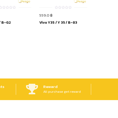
0
0
559.0
฿
out
out
of
of
/ B-G2
Vivo Y35 / Y 35 / B-83
5
5
ts
Reward
All purchase get reward