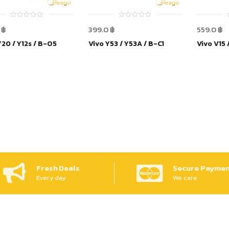
0
0
0
฿
399.0
฿
559.0
฿
out
out
of
of
Y20 / Y12s / B-O5
Vivo Y53 / Y53A / B-C1
Vivo V15 
5
5
Fresh Deals
Secure Paymen
Every day
We care