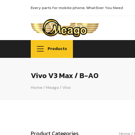
Every parts for mobile phone, What Ever You Need
Products
Vivo V3 Max / B-A0
Home
/
Meago
/
Vivo
Product Categories
Home
/