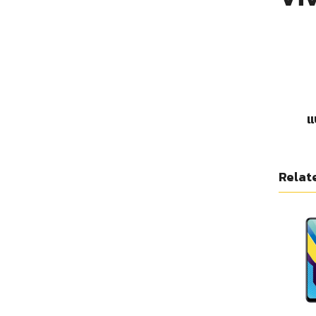
แ
Relat