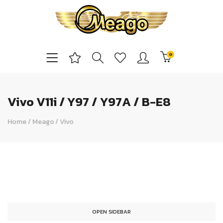
0
Vivo V11i / Y97 / Y97A / B-E8
Home
/
Meago
/
Vivo
OPEN SIDEBAR