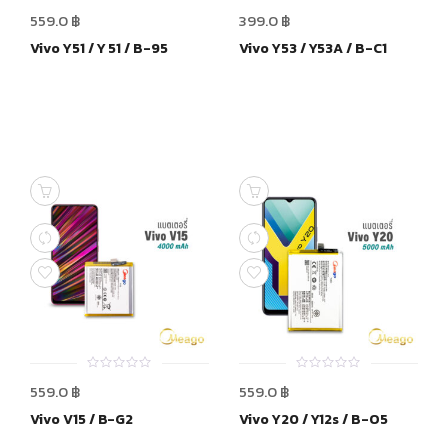
0
0
559.0
฿
399.0
฿
out
out
of
of
Vivo Y51 / Y 51 / B-95
Vivo Y53 / Y53A / B-C1
5
5
0
0
559.0
฿
559.0
฿
out
out
of
of
Vivo V15 / B-G2
Vivo Y20 / Y12s / B-O5
5
5