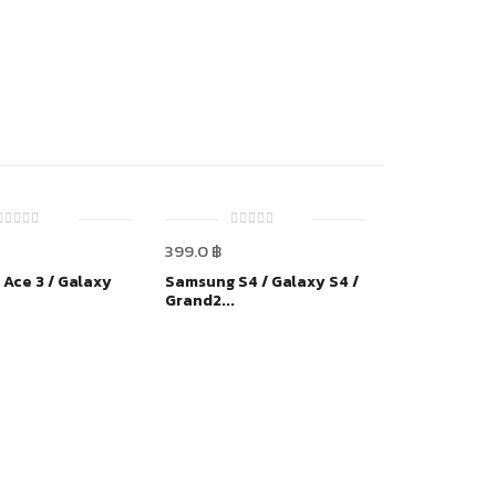
0
0
399.0
฿
out
out
of
of
5
5
Ace 3 / Galaxy
Samsung S4 / Galaxy S4 /
Grand2...