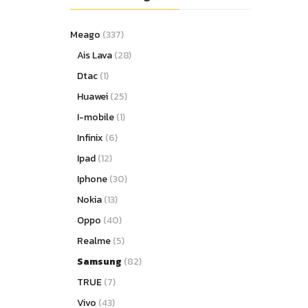
Meago
(337)
Ais Lava
(28)
Dtac
(1)
Huawei
(25)
I-mobile
(1)
Infinix
(6)
Ipad
(12)
Iphone
(30)
Nokia
(13)
Oppo
(40)
Realme
(5)
Samsung
(82)
TRUE
(7)
Vivo
(43)