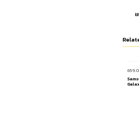
แ
Relat
659.
Samsu
Galax