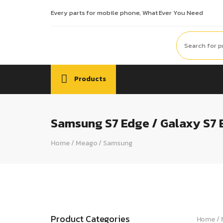
Every parts for mobile phone, What Ever You Need
Products
Samsung S7 Edge / Galaxy S7
Home
/
Meago
/
Samsung
Product Categories
Home
/