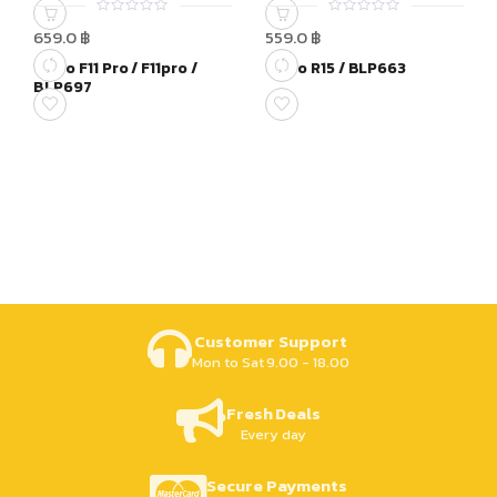
0
0
659.0
฿
559.0
฿
out
out
of
of
Oppo F11 Pro / F11pro /
Oppo R15 / BLP663
5
5
BLP697
Customer Support
Mon to Sat 9.00 - 18.00
Fresh Deals
Every day
Secure Payments