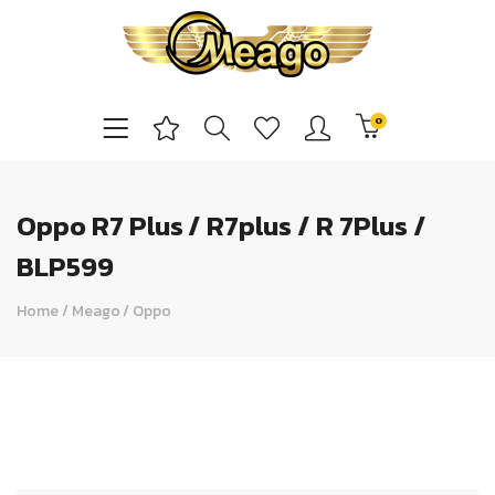
0
Oppo R7 Plus / R7plus / R 7Plus /
BLP599
Home
/
Meago
/
Oppo