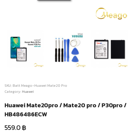
SKU:
Batt Meago-Huawei Mate20 Pro
Category:
Huawei
Huawei Mate20pro / Mate20 pro / P30pro /
HB486486ECW
559.0
฿