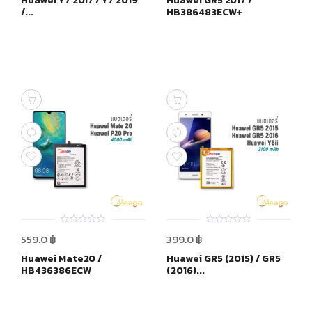
Huawei Y7 2017 / Y7 2019
Huawei GR5 2017 /
/...
HB386483ECW+
0
0
559.0
฿
399.0
฿
out
out
of
of
Huawei Mate20 /
Huawei GR5 (2015) / GR5
5
5
HB436386ECW
(2016)...