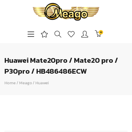
0
Huawei Mate20pro / Mate20 pro /
P30pro / HB486486ECW
Home
/
Meago
/
Huawei