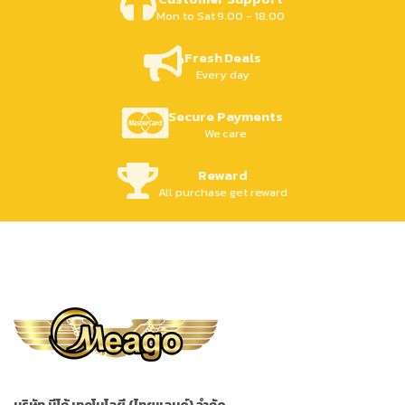
Mon to Sat 9.00 - 18.00
Fresh Deals
Every day
Secure Payments
We care
Reward
All purchase get reward